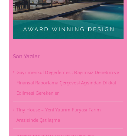
Son Yazılar
Gayrimenkul Değerlemesi: Bağımsız Denetim ve
Finansal Raporlama Çerçevesi Açısından Dikkat
Edilmesi Gerekenler
Tiny House – Yeni Yatırım Furyası Tarım
Arazisinde Çatılaşma