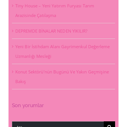
Tiny House – Yeni Yatırım Furyası Tarım
Arazisinde Çatılaşma
DEPREMDE BİNALAR NEDEN YIKILIR?
Yeni Bir İstihdam Alanı Gayrimenkul Değerleme
Uzmanlığı Mesleği
Konut Sektörü’nün Bugünü Ve Yakın Geçmişine
Bakış
Son yorumlar
Ara: