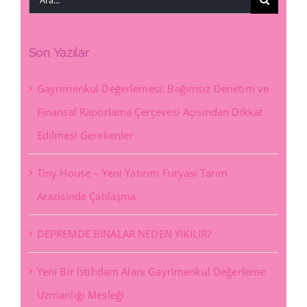
Son Yazılar
Gayrimenkul Değerlemesi: Bağımsız Denetim ve
Finansal Raporlama Çerçevesi Açısından Dikkat
Edilmesi Gerekenler
Tiny House – Yeni Yatırım Furyası Tarım
Arazisinde Çatılaşma
DEPREMDE BİNALAR NEDEN YIKILIR?
Yeni Bir İstihdam Alanı Gayrimenkul Değerleme
Uzmanlığı Mesleği