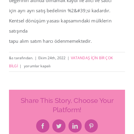
değerinin altında olmamak kaydı ile alıcı ve satıcı
İletişim
için ayrı ayrı satış bedelinin %2&#39;si kadardır.
Kentsel dönüşüm yasası kapsamındaki mülklerin
satışında
tapu alım satım harcı ödenmemektedir.
&s tarafından.
|
Ekim 24th, 2022
|
VATANDAŞ İÇİN BİR ÇOK
TAPU
BİLGİ
|
yorumlar kapalı
ALIM
/
SATIM
HARÇ
Share This Story, Choose Your
ORANI
Platform!
NE
KADARDIR?
Facebook
Twitter
LinkedIn
Pinterest
için