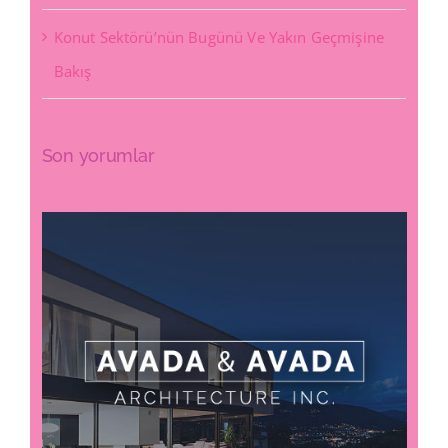
Konut Sektörü’nün Bugünü Ve Yakın Geçmişine
Bakış
Son yorumlar