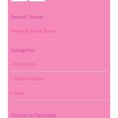
Recent Tweets
Tweets by theme_fusion
Kategoriler
Basında Biz
Bizden Haberler
Genel
Find us on Facebook