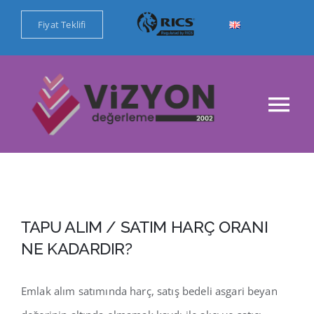
Skip
Fiyat Teklifi
to
content
Tog
Nav
Ana Sayfa
Kurumsal
TAPU ALIM / SATIM HARÇ ORANI
Değerleme Hizmetlerimiz
NE KADARDIR?
Referanslar
Emlak alım satımında harç, satış bedeli asgari beyan