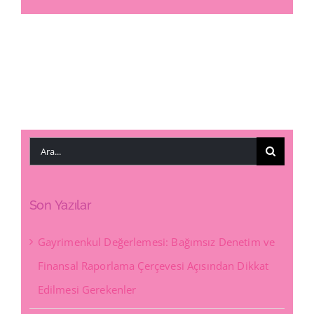
Ara:
Son Yazılar
Gayrimenkul Değerlemesi: Bağımsız Denetim ve
Finansal Raporlama Çerçevesi Açısından Dikkat
Edilmesi Gerekenler