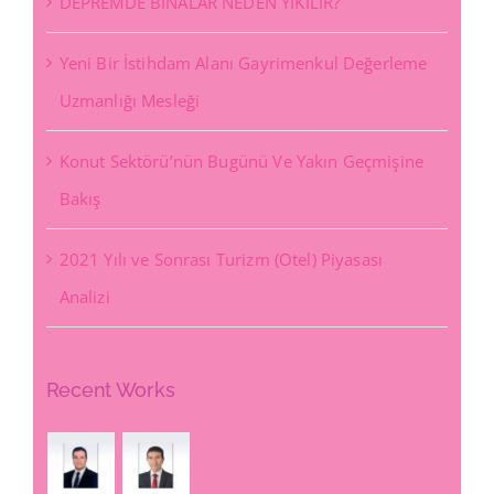
DEPREMDE BİNALAR NEDEN YIKILIR?
Yeni Bir İstihdam Alanı Gayrimenkul Değerleme
Uzmanlığı Mesleği
Konut Sektörü’nün Bugünü Ve Yakın Geçmişine
Bakış
2021 Yılı ve Sonrası Turizm (Otel) Piyasası
Analizi
Recent Works