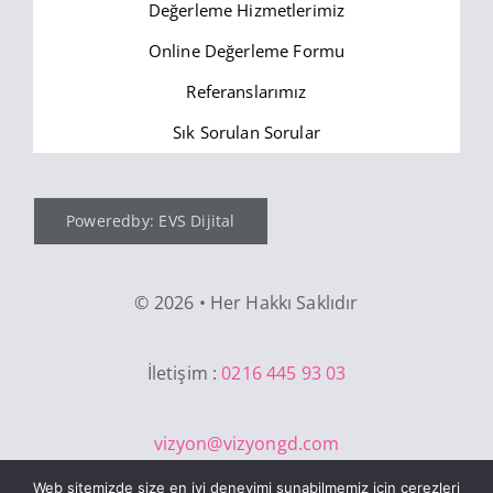
Değerleme Hizmetlerimiz
Online Değerleme Formu
Referanslarımız
Sık Sorulan Sorular
Poweredby: EVS Dijital
©
2026 • Her Hakkı Saklıdır
İletişim :
0216 445 93 03
vizyon@vizyongd.com
Web sitemizde size en iyi deneyimi sunabilmemiz için çerezleri