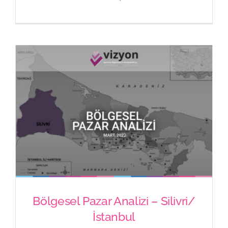
2021 Yılı ve Sonrası Turizm
(Otel) Piyasası Analizi
Bölgesel Pazar Analizi – Silivri/
İstanbul