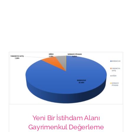
İletişim
Yeni Bir İstihdam Alanı
Gayrimenkul Değerleme
Yeni Bir İstihdam Alanı