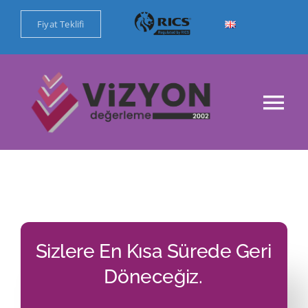
Skip
Fiyat Teklifi
to
content
Tog
Nav
Ana Sayfa
Kurumsal
Değerleme Hizmetlerimiz
Sizlere En Kısa Sürede Geri
Döneceğiz.
Referanslar