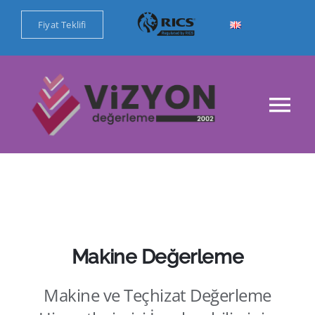
Skip
Fiyat Teklifi
to
content
Tog
Nav
Ana Sayfa
Kurumsal
Değerleme Hizmetlerimiz
Makine Değerleme
Makine ve Teçhizat Değerleme
Referanslar