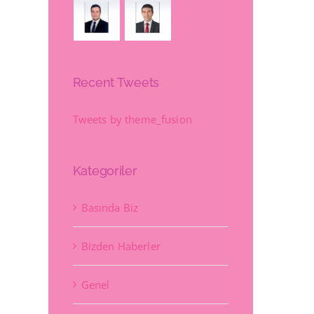
Recent Tweets
Tweets by theme_fusion
Kategoriler
Basında Biz
Bizden Haberler
Genel