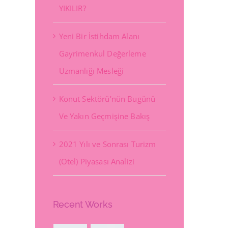
YIKILIR?
Yeni Bir İstihdam Alanı
Gayrimenkul Değerleme
Uzmanlığı Mesleği
Konut Sektörü’nün Bugünü
Ve Yakın Geçmişine Bakış
2021 Yılı ve Sonrası Turizm
(Otel) Piyasası Analizi
Recent Works