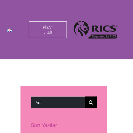
FİYAT
TEKLİFİ
Ara:
Son Yazılar