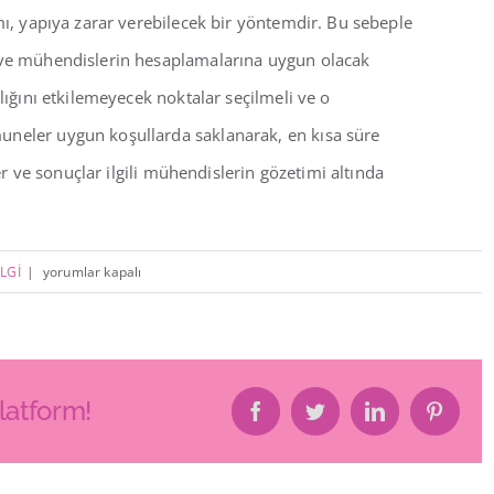
mı, yapıya zarar verebilecek bir yöntemdir. Bu sebeple
k ve mühendislerin hesaplamalarına uygun olacak
lığını etkilemeyecek noktalar seçilmeli ve o
uneler uygun koşullarda saklanarak, en kısa süre
ler ve sonuçlar ilgili mühendislerin gözetimi altında
KAROT
LGİ
|
yorumlar kapalı
NEDİR?
KAROT
ÖRNEĞİ
NASIL
latform!
Facebook
Twitter
LinkedIn
Pintere
ALINIR?
için