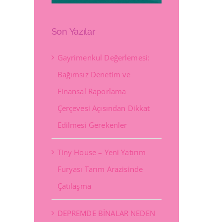
Son Yazılar
Gayrimenkul Değerlemesi:
Bağımsız Denetim ve
Finansal Raporlama
Çerçevesi Açısından Dikkat
Edilmesi Gerekenler
Tiny House – Yeni Yatırım
Furyası Tarım Arazisinde
Çatılaşma
DEPREMDE BİNALAR NEDEN