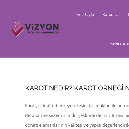
Skip
to
Ana Sayfa
Kurumsal
content
Referansla
KAROT NEDİR? KAROT ÖRNEĞİ N
Karot, silindire benzeyen kesici bir makine ile bet
Betonarme sistem silindir şeklinde delinir. İnşası 
donatı elemanlarının kalitesi ve yapısı değerlendiri