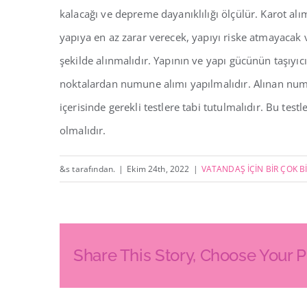
kalacağı ve depreme dayanıklılığı ölçülür. Karot alı
yapıya en az zarar verecek, yapıyı riske atmayaca
şekilde alınmalıdır. Yapının ve yapı gücünün taşıyıcı
noktalardan numune alımı yapılmalıdır. Alınan num
içerisinde gerekli testlere tabi tutulmalıdır. Bu test
olmalıdır.
&s tarafından.
|
Ekim 24th, 2022
|
VATANDAŞ İÇİN BİR ÇOK Bİ
Share This Story, Choose Your P