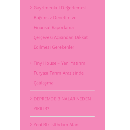
Gayrimenkul Değerlemesi:
Bağımsız Denetim ve
Finansal Raporlama
Çerçevesi Açısından Dikkat
Edilmesi Gerekenler
Tiny House – Yeni Yatırım
Furyası Tarım Arazisinde
Çatılaşma
DEPREMDE BİNALAR NEDEN
YIKILIR?
st
Yeni Bir İstihdam Alanı