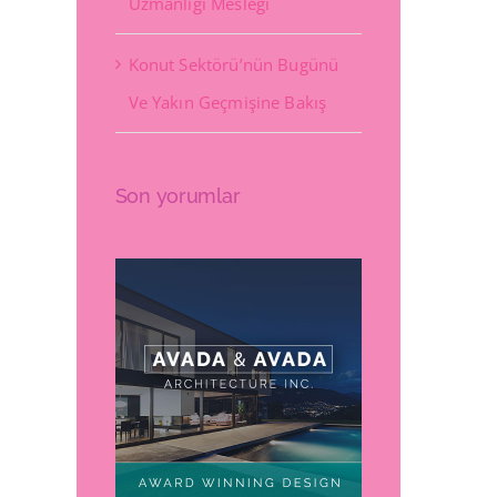
Uzmanlığı Mesleği
Konut Sektörü’nün Bugünü
Ve Yakın Geçmişine Bakış
Son yorumlar