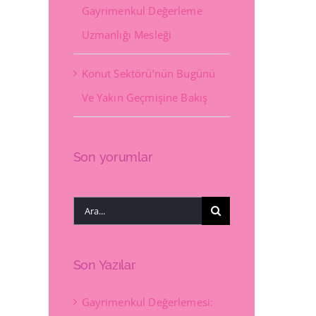
Gayrimenkul Değerleme
Uzmanlığı Mesleği
Konut Sektörü’nün Bugünü
Ve Yakın Geçmişine Bakış
Son yorumlar
Ara:
Son Yazılar
Gayrimenkul Değerlemesi: