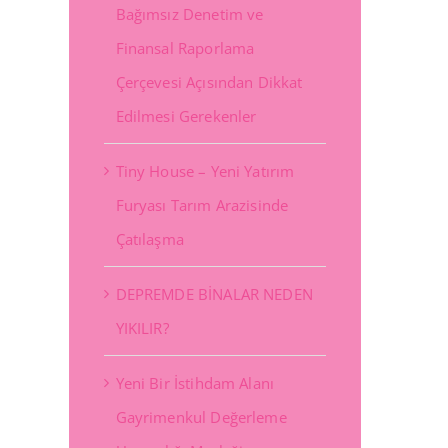
Bağımsız Denetim ve
Finansal Raporlama
Çerçevesi Açısından Dikkat
Edilmesi Gerekenler
Tiny House – Yeni Yatırım
Furyası Tarım Arazisinde
Çatılaşma
DEPREMDE BİNALAR NEDEN
YIKILIR?
Yeni Bir İstihdam Alanı
Gayrimenkul Değerleme