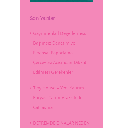
Son Yazılar
Gayrimenkul Değerlemesi:
Bağımsız Denetim ve
Finansal Raporlama
Çerçevesi Açısından Dikkat
Edilmesi Gerekenler
Tiny House – Yeni Yatırım
Furyası Tarım Arazisinde
Çatılaşma
DEPREMDE BİNALAR NEDEN