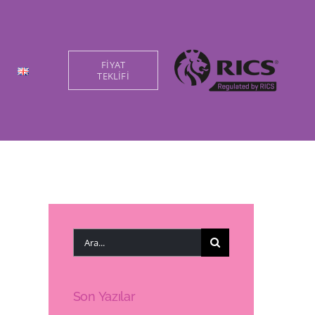
FİYAT
TEKLİFİ
Ara:
Son Yazılar