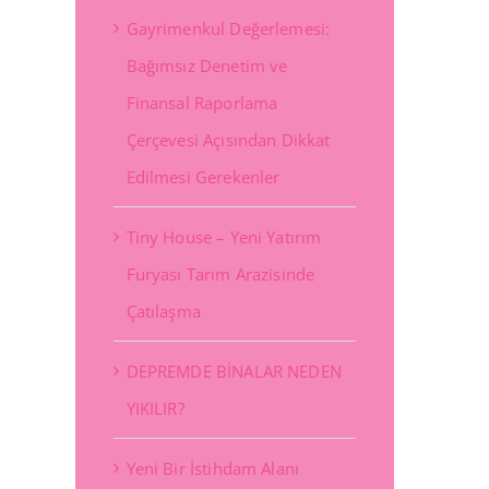
Gayrimenkul Değerlemesi:
Bağımsız Denetim ve
Finansal Raporlama
Çerçevesi Açısından Dikkat
Edilmesi Gerekenler
Tiny House – Yeni Yatırım
st
Furyası Tarım Arazisinde
Çatılaşma
DEPREMDE BİNALAR NEDEN
YIKILIR?
Yeni Bir İstihdam Alanı