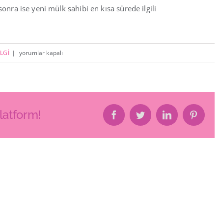
sonra ise yeni mülk sahibi en kısa sürede ilgili
GAYRİMENKUL
LGİ
|
yorumlar kapalı
/
EV
ALACAK
KİŞİ
latform!
Facebook
Twitter
LinkedIn
Pintere
HANGİ
ADIMLARI
İZLEMELİDİR?
NE
TÜR
BELGELERE
İHTİYACI
VARDİR?