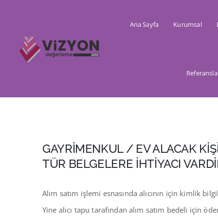
Skip
to
Ana Sayfa
Kurumsal
content
Referansla
GAYRİMENKUL / EV ALACAK KİŞİ
TÜR BELGELERE İHTİYACI VARDİ
Alım satım işlemi esnasında alıcının için kimlik bilg
Yine alıcı tapu tarafından alım satım bedeli için öd