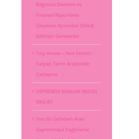
Bağımsız Denetim ve
Finansal Raporlama
Çerçevesi Açısından Dikkat
Edilmesi Gerekenler
Tiny House – Yeni Yatırım
Furyası Tarım Arazisinde
Çatılaşma
DEPREMDE BİNALAR NEDEN
YIKILIR?
Yeni Bir İstihdam Alanı
Gayrimenkul Değerleme