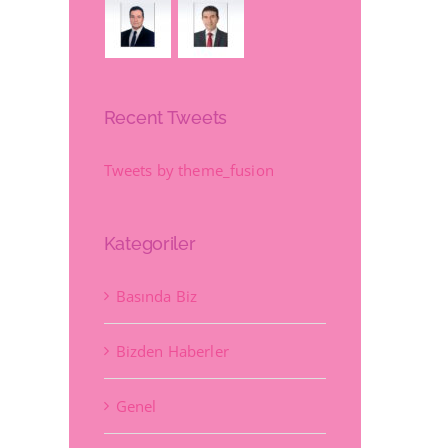
Recent Tweets
Tweets by theme_fusion
Kategoriler
Basında Biz
Bizden Haberler
Genel