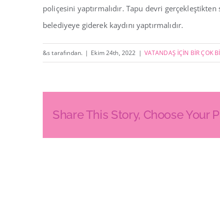
poliçesini yaptırmalıdır. Tapu devri gerçekleştikten 
belediyeye giderek kaydını yaptırmalıdır.
&s tarafından.
|
Ekim 24th, 2022
|
VATANDAŞ İÇİN BİR ÇOK Bİ
Share This Story, Choose Your P