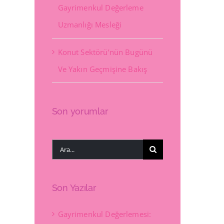
Gayrimenkul Değerleme
Uzmanlığı Mesleği
Konut Sektörü’nün Bugünü
Ve Yakın Geçmişine Bakış
Son yorumlar
Ara:
Son Yazılar
Gayrimenkul Değerlemesi: