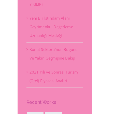
YIKILIR?
Yeni Bir İstihdam Alanı
Gayrimenkul Değerleme
Uzmanlığı Mesleği
Konut Sektörü’nün Bugünü
Ve Yakın Geçmişine Bakış
2021 Yılı ve Sonrası Turizm
(Otel) Piyasası Analizi
Recent Works