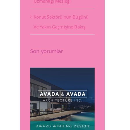
Uzmanlığı Mesleği
Konut Sektörü’nün Bugünü
Ve Yakın Geçmişine Bakış
Son yorumlar