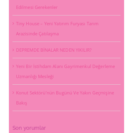
Edilmesi Gerekenler
Tiny House – Yeni Yatırım Furyası Tarım
Arazisinde Çatılaşma
DEPREMDE BİNALAR NEDEN YIKILIR?
Yeni Bir İstihdam Alanı Gayrimenkul Değerleme
Uzmanlığı Mesleği
Konut Sektörü’nün Bugünü Ve Yakın Geçmişine
Bakış
Son yorumlar