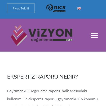
Skip
Fiyat Teklifi
to
content
Tog
Nav
Ana Sayfa
Kurumsal
EKSPERTİZ RAPORU NEDİR?
Değerleme Hizmetlerimiz
Gayrimenkul Değerleme raporu, halk arasındaki
Referanslar
kullanımı ile ekspertiz raporu, gayrimenkulün konumu,