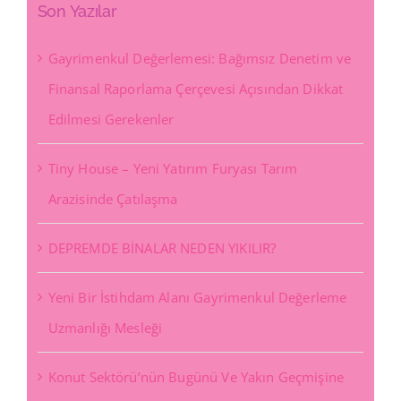
Son Yazılar
Gayrimenkul Değerlemesi: Bağımsız Denetim ve
Finansal Raporlama Çerçevesi Açısından Dikkat
Edilmesi Gerekenler
Tiny House – Yeni Yatırım Furyası Tarım
Arazisinde Çatılaşma
DEPREMDE BİNALAR NEDEN YIKILIR?
Yeni Bir İstihdam Alanı Gayrimenkul Değerleme
Uzmanlığı Mesleği
Konut Sektörü’nün Bugünü Ve Yakın Geçmişine