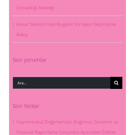
Uzmanlığı Mesleği
Konut Sektörü’nün Bugünü Ve Yakın Geçmişine
Bakış
Son yorumlar
Ara:
Son Yazılar
Gayrimenkul Değerlemesi: Bağımsız Denetim ve
Finansal Raporlama Çerçevesi Açısından Dikkat