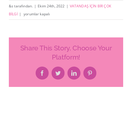
&s tarafından.
|
Ekim 24th, 2022
|
VATANDAŞ İÇİN BİR ÇOK
EKSPERTİZ
BİLGİ
|
yorumlar kapalı
RAPORU
NEDİR?
için
Share This Story, Choose Your
Platform!
Facebook
Twitter
LinkedIn
Pinterest