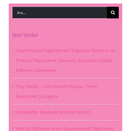
Ara:
Son Yazılar
Gayrimenkul Değerlemesi: Bağımsız Denetim ve
Finansal Raporlama Çerçevesi Açısından Dikkat
Edilmesi Gerekenler
Tiny House – Yeni Yatırım Furyası Tarım
Arazisinde Çatılaşma
DEPREMDE BİNALAR NEDEN YIKILIR?
Yeni Bir İstihdam Alanı Gayrimenkul Değerleme