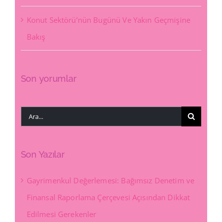
Konut Sektörü’nün Bugünü Ve Yakın Geçmişine
Bakış
Son yorumlar
Ara:
Son Yazılar
Gayrimenkul Değerlemesi: Bağımsız Denetim ve
Finansal Raporlama Çerçevesi Açısından Dikkat
Edilmesi Gerekenler