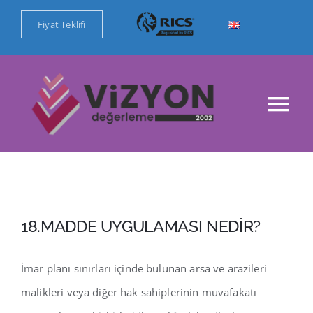
Skip
Fiyat Teklifi
to
content
Tog
Nav
Ana Sayfa
Kurumsal
18.MADDE UYGULAMASI NEDİR?
Değerleme Hizmetlerimiz
İmar planı sınırları içinde bulunan arsa ve arazileri
Referanslar
malikleri veya diğer hak sahiplerinin muvafakatı