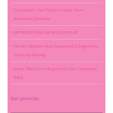
Tiny House – Yeni Yatırım Furyası Tarım
Arazisinde Çatılaşma
DEPREMDE BİNALAR NEDEN YIKILIR?
Yeni Bir İstihdam Alanı Gayrimenkul Değerleme
Uzmanlığı Mesleği
Konut Sektörü’nün Bugünü Ve Yakın Geçmişine
Bakış
Son yorumlar