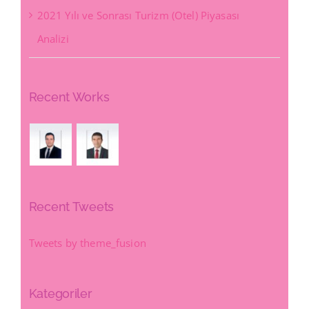
2021 Yılı ve Sonrası Turizm (Otel) Piyasası
Analizi
Recent Works
Recent Tweets
Tweets by theme_fusion
Kategoriler