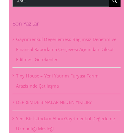
Son Yazılar
Gayrimenkul Değerlemesi: Bağımsız Denetim ve
Finansal Raporlama Çerçevesi Açısından Dikkat
Edilmesi Gerekenler
Tiny House – Yeni Yatırım Furyası Tarım
Arazisinde Çatılaşma
DEPREMDE BİNALAR NEDEN YIKILIR?
Yeni Bir İstihdam Alanı Gayrimenkul Değerleme
Uzmanlığı Mesleği