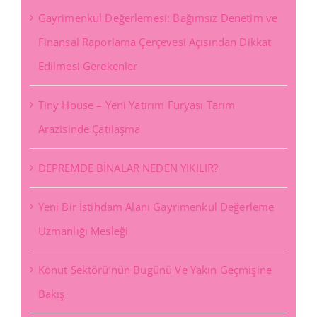
Gayrimenkul Değerlemesi: Bağımsız Denetim ve
Finansal Raporlama Çerçevesi Açısından Dikkat
Edilmesi Gerekenler
Tiny House – Yeni Yatırım Furyası Tarım
Arazisinde Çatılaşma
DEPREMDE BİNALAR NEDEN YIKILIR?
Yeni Bir İstihdam Alanı Gayrimenkul Değerleme
Uzmanlığı Mesleği
Konut Sektörü’nün Bugünü Ve Yakın Geçmişine
Bakış