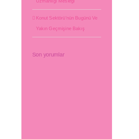
Uzmanlığı Mesleği
Konut Sektörü’nün Bugünü Ve
Yakın Geçmişine Bakış
Son yorumlar