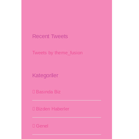
Recent Tweets
Tweets by theme_fusion
Kategoriler
Basında Biz
Bizden Haberler
Genel