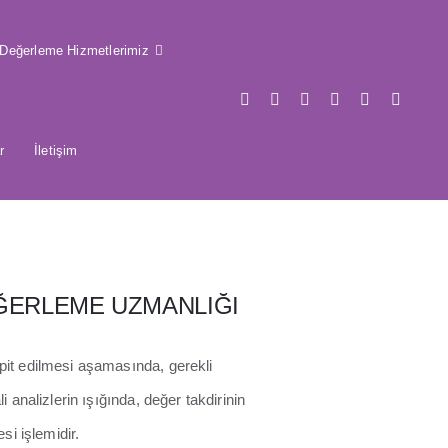
Değerleme Hizmetlerimiz
r
İletişim
ĞERLEME UZMANLIĞI
pit edilmesi aşamasında, gerekli
 analizlerin ışığında, değer takdirinin
si işlemidir.