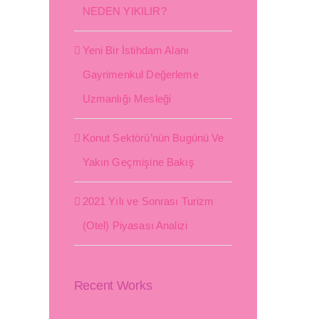
NEDEN YIKILIR?
Yeni Bir İstihdam Alanı
Gayrimenkul Değerleme
Uzmanlığı Mesleği
Konut Sektörü’nün Bugünü Ve
Yakın Geçmişine Bakış
2021 Yılı ve Sonrası Turizm
(Otel) Piyasası Analizi
Recent Works