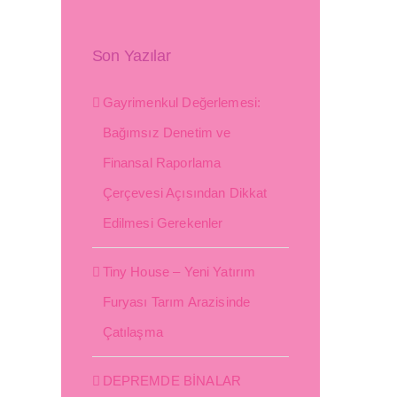
Son Yazılar
Gayrimenkul Değerlemesi:
Bağımsız Denetim ve
Finansal Raporlama
Çerçevesi Açısından Dikkat
Edilmesi Gerekenler
Tiny House – Yeni Yatırım
Furyası Tarım Arazisinde
Çatılaşma
DEPREMDE BİNALAR