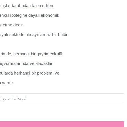
uşlar tarafından talep edilen
imenkul ipoteğine dayalı ekonomik
z etmektedir.
alı sektörler ile ayrılamaz bir bütün
rin de, herhangi bir gayrimenkulü
şvurmalarında ve alacakları
nularda herhangi bir problemi ve
 vardır.
TÜRKİYE’DE
|
yorumlar kapalı
GAYRİMENKUL
DEĞERLEME
UZMANLIĞI