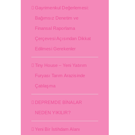
Gayrimenkul Değerlemesi:
Bağımsız Denetim ve
Finansal Raporlama
Çerçevesi Açısından Dikkat
Edilmesi Gerekenler
Tiny House – Yeni Yatırım
Furyası Tarım Arazisinde
Çatılaşma
DEPREMDE BİNALAR
NEDEN YIKILIR?
Yeni Bir İstihdam Alanı