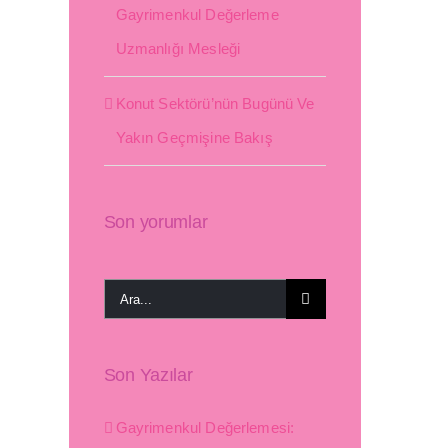
Gayrimenkul Değerleme
st
Uzmanlığı Mesleği
Konut Sektörü’nün Bugünü Ve
Yakın Geçmişine Bakış
Son yorumlar
Ara:
Son Yazılar
Gayrimenkul Değerlemesi: