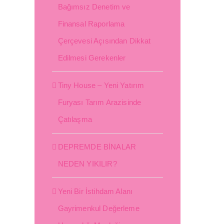
Bağımsız Denetim ve
Finansal Raporlama
Çerçevesi Açısından Dikkat
Edilmesi Gerekenler
Tiny House – Yeni Yatırım
Furyası Tarım Arazisinde
Çatılaşma
DEPREMDE BİNALAR
NEDEN YIKILIR?
Yeni Bir İstihdam Alanı
Gayrimenkul Değerleme