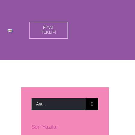
FİYAT
TEKLİFİ
Ara:
Son Yazılar