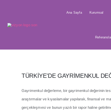
Skip
to
Ana Sayfa
Kurumsal
content
Referansla
TÜRKİYE’DE GAYRİMENKUL DE
Gayrimenkul değerleme, bir gayrimenkul değerinin tes
araştırmalar ve kıyaslamalar yapılarak, finansal ve mali
gerçekleşmesi ve bunun yazılı bir rapor haline getirilme