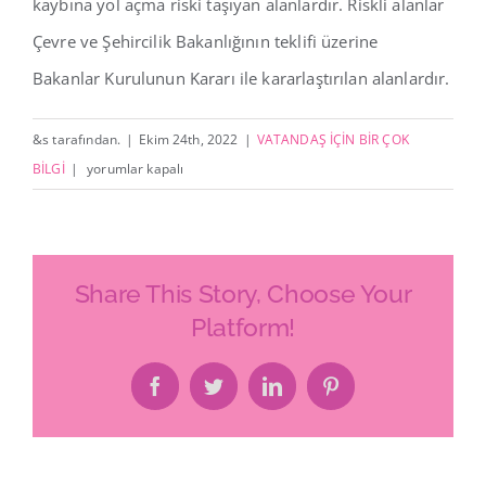
kaybına yol açma riski taşıyan alanlardır. Riskli alanlar
İletişim
Çevre ve Şehircilik Bakanlığının teklifi üzerine
Bakanlar Kurulunun Kararı ile kararlaştırılan alanlardır.
&s tarafından.
|
Ekim 24th, 2022
|
VATANDAŞ İÇİN BİR ÇOK
RİSKLİ
BİLGİ
|
yorumlar kapalı
ALAN
NEDİR?
için
Share This Story, Choose Your
Platform!
Facebook
Twitter
LinkedIn
Pinterest