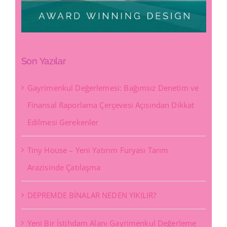
Son Yazılar
Gayrimenkul Değerlemesi: Bağımsız Denetim ve
Finansal Raporlama Çerçevesi Açısından Dikkat
Edilmesi Gerekenler
Tiny House – Yeni Yatırım Furyası Tarım
Arazisinde Çatılaşma
DEPREMDE BİNALAR NEDEN YIKILIR?
Yeni Bir İstihdam Alanı Gayrimenkul Değerleme