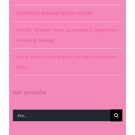
DEPREMDE BİNALAR NEDEN YIKILIR?
Yeni Bir İstihdam Alanı Gayrimenkul Değerleme
Uzmanlığı Mesleği
Konut Sektörü’nün Bugünü Ve Yakın Geçmişine
Bakış
Son yorumlar
Ara: