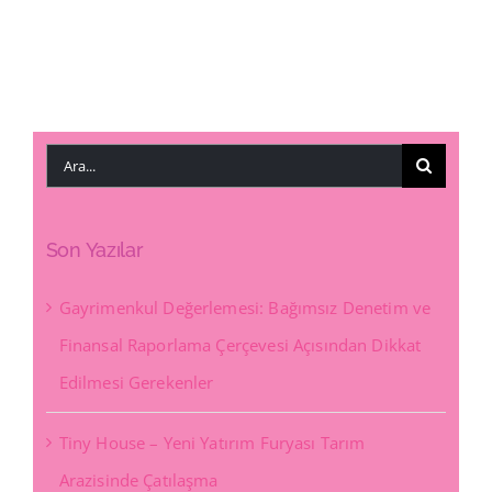
Ara:
Son Yazılar
Gayrimenkul Değerlemesi: Bağımsız Denetim ve
Finansal Raporlama Çerçevesi Açısından Dikkat
Edilmesi Gerekenler
Tiny House – Yeni Yatırım Furyası Tarım
Arazisinde Çatılaşma