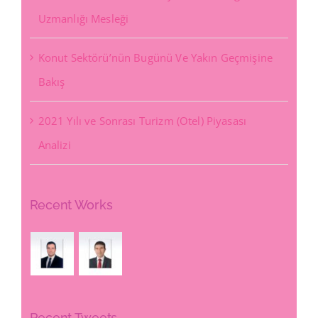
Uzmanlığı Mesleği
Konut Sektörü’nün Bugünü Ve Yakın Geçmişine
Bakış
2021 Yılı ve Sonrası Turizm (Otel) Piyasası
Analizi
Recent Works
Recent Tweets