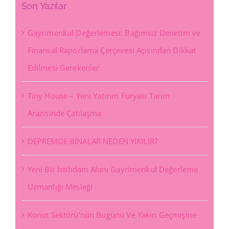
Son Yazılar
Gayrimenkul Değerlemesi: Bağımsız Denetim ve
Finansal Raporlama Çerçevesi Açısından Dikkat
Edilmesi Gerekenler
Tiny House – Yeni Yatırım Furyası Tarım
Arazisinde Çatılaşma
DEPREMDE BİNALAR NEDEN YIKILIR?
Yeni Bir İstihdam Alanı Gayrimenkul Değerleme
Uzmanlığı Mesleği
Konut Sektörü’nün Bugünü Ve Yakın Geçmişine