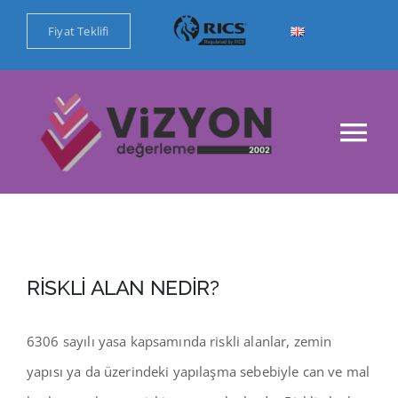
Skip
Fiyat Teklifi
to
content
Tog
Nav
Ana Sayfa
Kurumsal
RİSKLİ ALAN NEDİR?
Değerleme Hizmetlerimiz
6306 sayılı yasa kapsamında riskli alanlar, zemin
Referanslar
yapısı ya da üzerindeki yapılaşma sebebiyle can ve mal