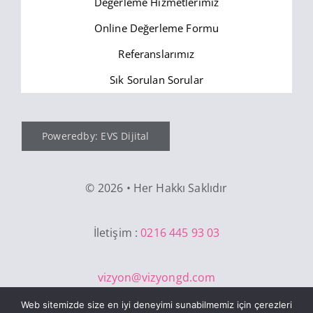
Değerleme Hizmetlerimiz
Online Değerleme Formu
Referanslarımız
Sık Sorulan Sorular
Poweredby: EVS Dijital
©
2026 • Her Hakkı Saklıdır
İletişim :
0216 445 93 03
vizyon@vizyongd.com
Web sitemizde size en iyi deneyimi sunabilmemiz için çerezleri