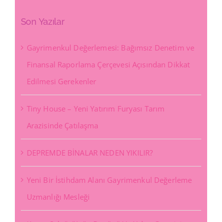
Son Yazılar
Gayrimenkul Değerlemesi: Bağımsız Denetim ve
Finansal Raporlama Çerçevesi Açısından Dikkat
Edilmesi Gerekenler
Tiny House – Yeni Yatırım Furyası Tarım
Arazisinde Çatılaşma
DEPREMDE BİNALAR NEDEN YIKILIR?
Yeni Bir İstihdam Alanı Gayrimenkul Değerleme
Uzmanlığı Mesleği