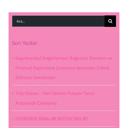
Ara:
Son Yazılar
Gayrimenkul Değerlemesi: Bağımsız Denetim ve
Finansal Raporlama Çerçevesi Açısından Dikkat
Edilmesi Gerekenler
Tiny House – Yeni Yatırım Furyası Tarım
Arazisinde Çatılaşma
DEPREMDE BİNALAR NEDEN YIKILIR?