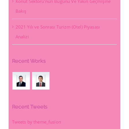
Konut Sektörü’nün Bugünü Ve Yakın Geçmişine
Bakış
2021 Yılı ve Sonrası Turizm (Otel) Piyasası
Analizi
Recent Works
Recent Tweets
Tweets by theme_fusion