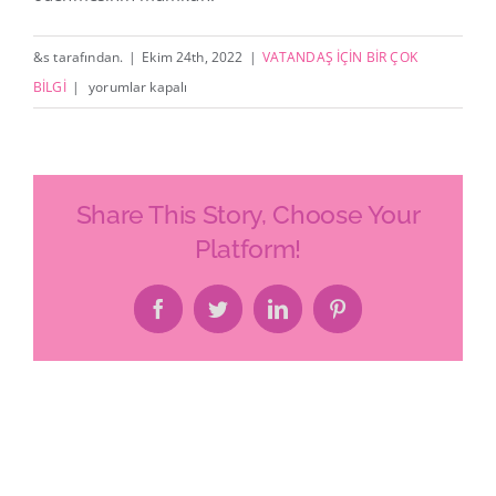
&s tarafından.
|
Ekim 24th, 2022
|
VATANDAŞ İÇİN BİR ÇOK
EMLAK
BİLGİ
|
yorumlar kapalı
VERGİSİNİ
ÖDEMELERİ
NASIL
YAPILIR?
Share This Story, Choose Your
için
Platform!
Facebook
Twitter
LinkedIn
Pinterest