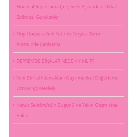
Finansal Raporlama Çerçevesi Açısından Dikkat
Edilmesi Gerekenler
Tiny House – Yeni Yatırım Furyası Tarım
Arazisinde Çatılaşma
DEPREMDE BİNALAR NEDEN YIKILIR?
Yeni Bir İstihdam Alanı Gayrimenkul Değerleme
Uzmanlığı Mesleği
Konut Sektörü’nün Bugünü Ve Yakın Geçmişine
Bakış