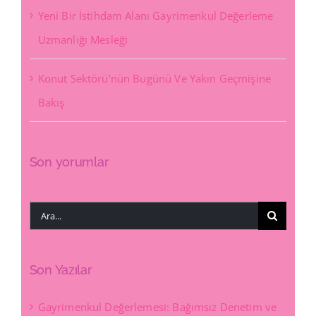
Yeni Bir İstihdam Alanı Gayrimenkul Değerleme
Uzmanlığı Mesleği
Konut Sektörü’nün Bugünü Ve Yakın Geçmişine
Bakış
Son yorumlar
Ara:
Son Yazılar
Gayrimenkul Değerlemesi: Bağımsız Denetim ve