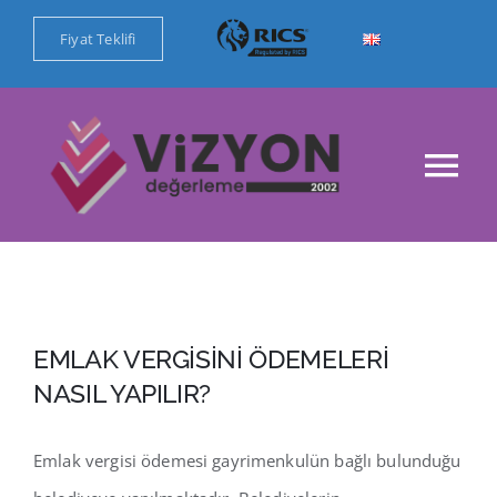
Skip
Fiyat Teklifi
to
content
Tog
Nav
Ana Sayfa
Kurumsal
EMLAK VERGİSİNİ ÖDEMELERİ
Değerleme Hizmetlerimiz
NASIL YAPILIR?
Referanslar
Emlak vergisi ödemesi gayrimenkulün bağlı bulunduğu