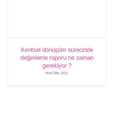
Kentsel dönüşüm sürecinde
Kentsel dönüşüm sürecinde
değerleme raporu ne zaman
değerleme raporu ne zaman
gerekiyor ?
gerekiyor ?
Mart 29th, 2021