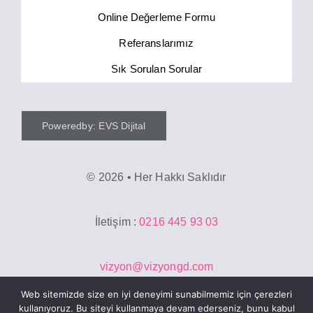
Online Değerleme Formu
Referanslarımız
Sık Sorulan Sorular
Poweredby: EVS Dijital
©
2026 • Her Hakkı Saklıdır
İletişim :
0216 445 93 03
vizyon@vizyongd.com
Web sitemizde size en iyi deneyimi sunabilmemiz için çerezleri
kullanıyoruz. Bu siteyi kullanmaya devam ederseniz, bunu kabul