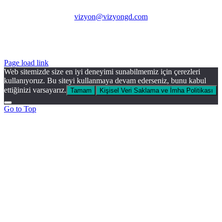
vizyon@vizyongd.com
Page load link
Web sitemizde size en iyi deneyimi sunabilmemiz için çerezleri
kullanıyoruz. Bu siteyi kullanmaya devam ederseniz, bunu kabul
ettiğinizi varsayarız.
Tamam
Kişisel Veri Saklama ve İmha Politikası
Go to Top