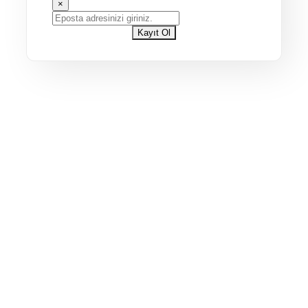
×
Kayıt Ol