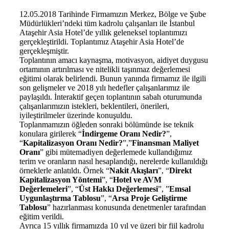
12.05.2018 Tarihinde Firmamızın Merkez, Bölge ve Şube
Müdürlükleri’ndeki tüm kadrolu çalışanları ile İstanbul
Ataşehir Asia Hotel’de yıllık geleneksel toplantımızı
gerçekleştirildi. Toplantımız Ataşehir Asia Hotel’de
gerçekleşmiştir.
Toplantının amacı kaynaşma, motivasyon, aidiyet duygusu
ortamının artırılması ve nitelikli taşınmaz değerlemesi
eğitimi olarak belirlendi. Bunun yanında firmamız ile ilgili
son gelişmeler ve 2018 yılı hedefler çalışanlarımız ile
paylaşıldı. İnteraktif geçen toplantının sabah oturumunda
çalışanlarımızın istekleri, beklentileri, önerileri,
iyileştirilmeler üzerinde konuşuldu.
Toplanmamızın öğleden sonraki bölümünde ise teknik
konulara girilerek “
İndirgeme Oranı Nedir?
”,
“
Kapitalizasyon Oranı Nedir?
”,”
Finansman Maliyet
Oranı
” gibi mütemadiyen değerlemede kullandığımız
terim ve oranların nasıl hesaplandığı, nerelerde kullanıldığı
örneklerle anlatıldı. Örnek “
Nakit Akışları
”, “
Direkt
Kapitalizasyon Yöntemi
”, “
Hotel ve AVM
Değerlemeleri
”, “
Üst Hakkı Değerlemesi
”, ”
Emsal
Uygunlaştırma Tablosu
”, “
Arsa Proje Geliştirme
Tablosu
” hazırlanması konusunda denetmenler tarafından
eğitim verildi.
Ayrıca 15 yıllık firmamızda 10 yıl ve üzeri bir fiil kadrolu