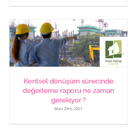
Kentsel dönüşüm sürecinde
Kentsel dönüşüm sürecinde
değerleme raporu ne zaman
değerleme raporu ne zaman
gerekiyor ?
gerekiyor ?
Mart 29th, 2021