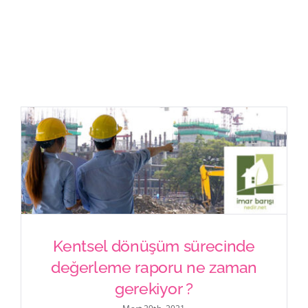
İletişim
Kentsel dönüşüm sürecinde
Kentsel dönüşüm sürecinde
değerleme raporu ne zaman
değerleme raporu ne zaman
gerekiyor ?
gerekiyor ?