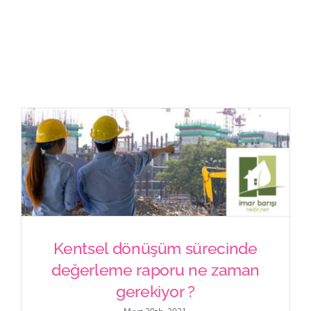
İletişim
Kentsel dönüşüm sürecinde
Kentsel dönüşüm sürecinde
değerleme raporu ne zaman
değerleme raporu ne zaman
gerekiyor ?
gerekiyor ?