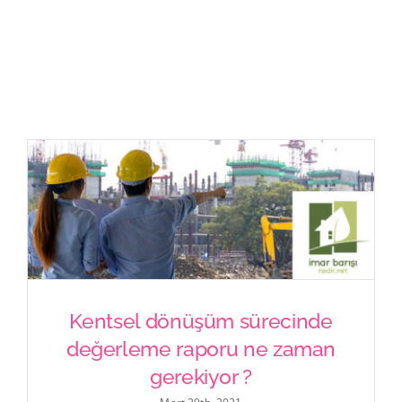
İletişim
Kentsel dönüşüm sürecinde
Kentsel dönüşüm sürecinde
değerleme raporu ne zaman
değerleme raporu ne zaman
gerekiyor ?
gerekiyor ?