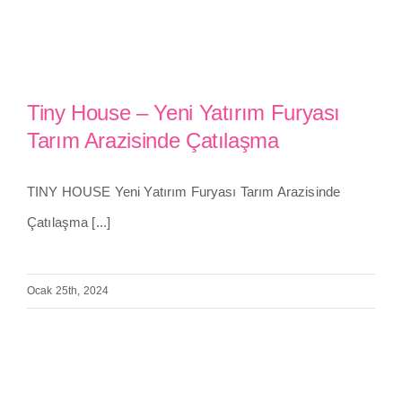
Tiny House – Yeni Yatırım Furyası
Tarım Arazisinde Çatılaşma
Tiny House – Yeni Yatırım
Furyası Tarım Arazisinde
TINY HOUSE Yeni Yatırım Furyası Tarım Arazisinde
Çatılaşma
Çatılaşma [...]
Ocak 25th, 2024