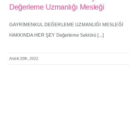
Değerleme Uzmanlığı Mesleği
Yeni Bir İstihdam Alanı
Gayrimenkul Değerleme
GAYRİMENKUL DEĞERLEME UZMANLIĞI MESLEĞİ
Uzmanlığı Mesleği
HAKKINDA HER ŞEY Değerleme Sektörü [...]
Aralık 20th, 2022