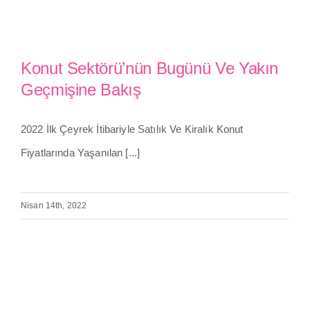
Konut Sektörü’nün Bugünü Ve Yakın
Geçmişine Bakış
Konut Sektörü’nün Bugünü Ve
2022 İlk Çeyrek İtibariyle Satılık Ve Kiralık Konut
Yakın Geçmişine Bakış
Fiyatlarında Yaşanılan [...]
Nisan 14th, 2022